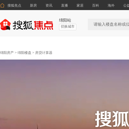

搜狐焦点
新房
资讯
直播
家居
百科
海外
公
绵阳站
切换城市
绵阳房产
>
绵阳楼盘
>
房贷计算器