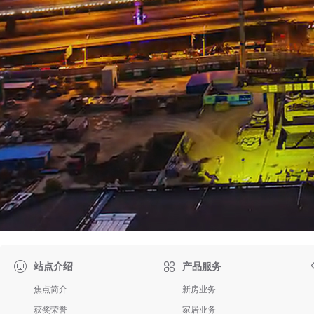

站点介绍
产品服务
焦点简介
新房业务
获奖荣誉
家居业务