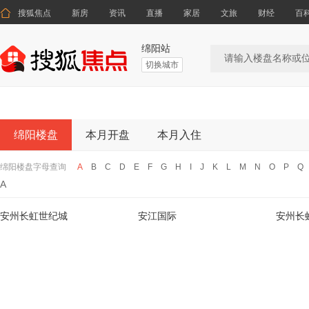

搜狐焦点
新房
资讯
直播
家居
文旅
财经
百
绵阳站
切换城市
绵阳楼盘
本月开盘
本月入住
绵阳楼盘字母查询
A
B
C
D
E
F
G
H
I
J
K
L
M
N
O
P
Q
A
安州长虹世纪城
安江国际
安州长