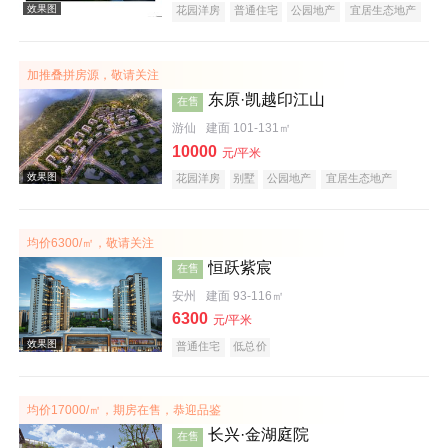
花园洋房
普通住宅
公园地产
宜居生态地产
山景地产
加推叠拼房源，敬请关注
东原·凯越印江山
在售
游仙
建面 101-131㎡
10000
元/平米
效果图
花园洋房
别墅
公园地产
宜居生态地产
教育地产
名企盘
均价6300/㎡，敬请关注
恒跃紫宸
在售
安州
建面 93-116㎡
6300
元/平米
普通住宅
低总价
效果图
均价17000/㎡，期房在售，恭迎品鉴
长兴·金湖庭院
在售