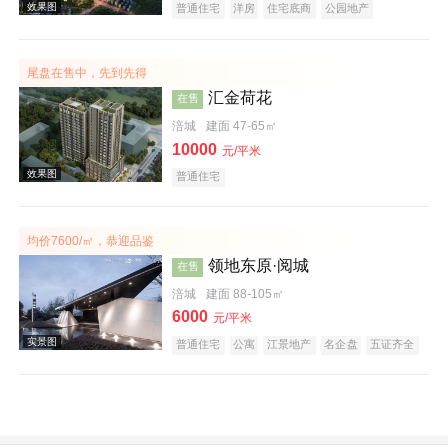
普通住宅
洋房
住宅底商
公园地产
效果图
尾盘在售中，先到先得
汇金荷花
在售
涪城
建面 47-65㎡
10000
元/平米
普通住宅
实景图
均价7600/㎡，恭迎品鉴
领地东原·阅城
在售
涪城
建面 88-105㎡
6000
元/平米
普通住宅
公寓
江景地产
名企盘
五证齐全
效果图