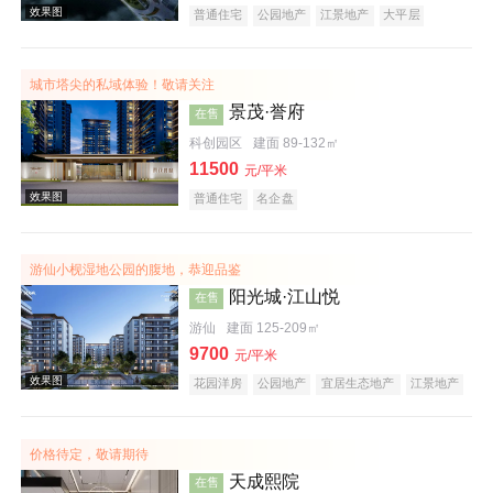
普通住宅
公园地产
江景地产
大平层
城市塔尖的私域体验！敬请关注
效果图
景茂·誉府
在售
科创园区
建面 89-132㎡
11500
元/平米
普通住宅
名企盘
游仙小枧湿地公园的腹地，恭迎品鉴
阳光城·江山悦
在售
效果图
游仙
建面 125-209㎡
9700
元/平米
花园洋房
公园地产
宜居生态地产
江景地产
湖景地产
名企盘
价格待定，敬请期待
天成熙院
在售