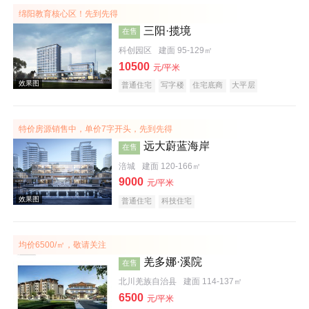
绵阳教育核心区！先到先得
三阳·揽境
在售
科创园区
建面 95-129㎡
10500
元/平米
普通住宅
写字楼
住宅底商
大平层
特价房源销售中，单价7字开头，先到先得
效果图
远大蔚蓝海岸
在售
涪城
建面 120-166㎡
9000
元/平米
普通住宅
科技住宅
均价6500/㎡，敬请关注
羌多娜·溪院
在售
效果图
北川羌族自治县
建面 114-137㎡
6500
元/平米