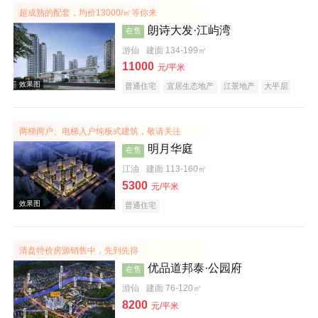
超成熟的配套，均价13000/㎡等你来
朗诗大发·江屿湾
在售
效果图
游仙
建面 134-199㎡
11000
元/平米
普通住宅
宜居生态地产
江景地产
大平层
名企盘
两梯两户、电梯入户纯板式建筑，敬请关注
明月华庭
在售
江油
建面 113-160㎡
5300
元/平米
效果图
普通住宅
清盘特价房源销售中，先到先得
优品道邦泰·公园府
在售
游仙
建面 76-120㎡
8200
元/平米