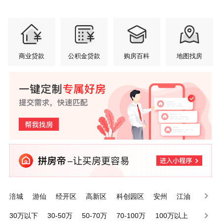
商业贷款
公积金贷款
购房百科
地图找房
涪城
游仙
经开区
高新区
科创园区
安州
江油
三台
梓潼
平武
30万以下
30-50万
50-70万
70-100万
100万以上