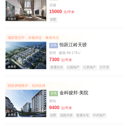
涪城
15000
效果图
元/平米
别墅
项目登记中，价格待定，敬请关注
恒跃江岭天骄
待售
安州
建面 99-178㎡
7300
元/平米
普通住宅
公园地产
江景地产
大平层
效果图
特价房销售中，先到先得
金科骏邦·美院
在售
游仙
9400
元/平米
别墅
花园洋房
普通住宅
中式地产
宜居生态地产
名企盘
样板间