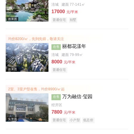
涪城
建面 77-141㎡
17000
元/平米
普通住宅
别墅
效果图
均价8200/㎡，先到先得，敬请关注
丽都花漾年
在售
涪城
建面 79-99㎡
8000
元/平米
普通住宅
2室、3室户型在售，均价8900/㎡起
效果图
万为融信·玺园
在售
经开区
7800
元/平米
普通住宅
小户型
低总价