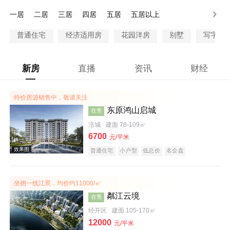
一居
二居
三居
四居
五居
五居以上
普通住宅
经济适用房
花园洋房
别墅
写字楼
新房
直播
资讯
财经
特价房源销售中，敬请关注
东原鸿山启城
在售
涪城
建面 78-109㎡
6700
元/平米
普通住宅
小户型
低总价
名企盘
坐拥一线江景，均价约11000/㎡
粼江云境
在售
经开区
建面 105-170㎡
12000
元/平米