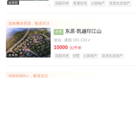
花园洋房
普通住宅
公园地产
宜居生态地产
山景地产
加推叠拼房源，敬请关注
东原·凯越印江山
在售
游仙
建面 101-131㎡
10000
元/平米
效果图
花园洋房
别墅
公园地产
宜居生态地产
教育地产
名企盘
均价6300/㎡，敬请关注
恒跃紫宸
在售
安州
建面 93-116㎡
6300
元/平米
普通住宅
低总价
效果图
均价17000/㎡，期房在售，恭迎品鉴
长兴·金湖庭院
在售