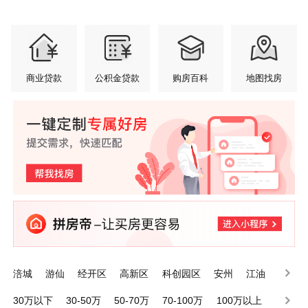
商业贷款
公积金贷款
购房百科
地图找房
涪城
游仙
经开区
高新区
科创园区
安州
江油
三台
梓潼
平武
30万以下
30-50万
50-70万
70-100万
100万以上