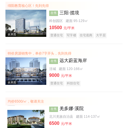
绵阳教育核心区！先到先得
三阳·揽境
在售
科创园区
建面 95-129㎡
10500
元/平米
普通住宅
写字楼
住宅底商
大平层
特价房源销售中，单价7字开头，先到先得
效果图
远大蔚蓝海岸
在售
涪城
建面 120-166㎡
9000
元/平米
普通住宅
科技住宅
均价6500/㎡，敬请关注
羌多娜·溪院
在售
效果图
北川羌族自治县
建面 114-137㎡
6500
元/平米