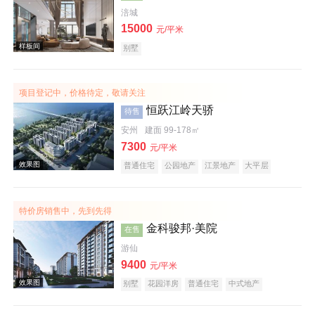
涪城
15000
效果图
元/平米
别墅
项目登记中，价格待定，敬请关注
恒跃江岭天骄
待售
安州
建面 99-178㎡
7300
元/平米
普通住宅
公园地产
江景地产
大平层
效果图
特价房销售中，先到先得
金科骏邦·美院
在售
游仙
9400
元/平米
别墅
花园洋房
普通住宅
中式地产
宜居生态地产
名企盘
样板间