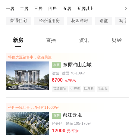
一居
二居
三居
四居
五居
五居以上
普通住宅
经济适用房
花园洋房
别墅
写字楼
新房
直播
资讯
财经
特价房源销售中，敬请关注
东原鸿山启城
在售
涪城
建面 78-109㎡
6700
元/平米
普通住宅
小户型
低总价
名企盘
坐拥一线江景，均价约11000/㎡
粼江云境
在售
经开区
建面 105-170㎡
12000
元/平米