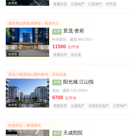
普通住宅
公园地产
江景地产
大平层
城市塔尖的私域体验！敬请关注
效果图
景茂·誉府
在售
科创园区
建面 89-132㎡
11500
元/平米
普通住宅
名企盘
游仙小枧湿地公园的腹地，恭迎品鉴
阳光城·江山悦
在售
效果图
游仙
建面 125-209㎡
9700
元/平米
花园洋房
公园地产
宜居生态地产
江景地产
湖景地产
名企盘
价格待定，敬请期待
天成熙院
在售