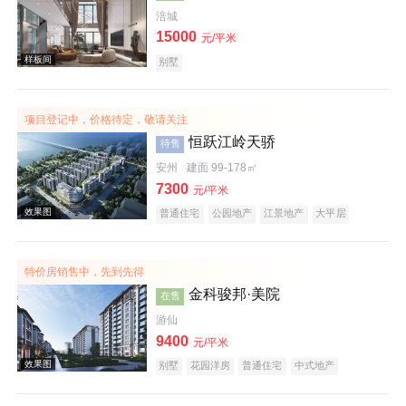
涪城
15000
效果图
元/平米
别墅
项目登记中，价格待定，敬请关注
恒跃江岭天骄
待售
安州
建面 99-178㎡
7300
元/平米
普通住宅
公园地产
江景地产
大平层
效果图
特价房销售中，先到先得
金科骏邦·美院
在售
游仙
9400
元/平米
别墅
花园洋房
普通住宅
中式地产
宜居生态地产
名企盘
样板间