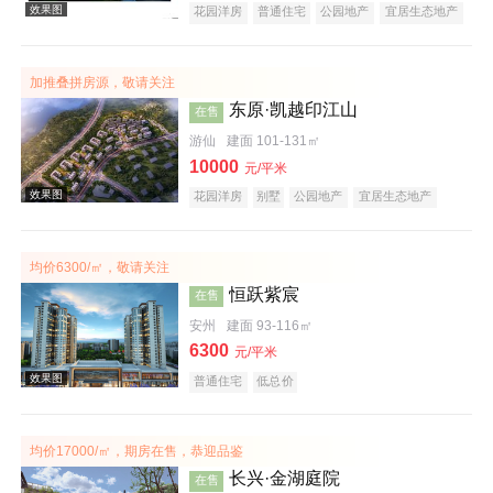
花园洋房
普通住宅
公园地产
宜居生态地产
山景地产
加推叠拼房源，敬请关注
东原·凯越印江山
在售
游仙
建面 101-131㎡
10000
元/平米
效果图
花园洋房
别墅
公园地产
宜居生态地产
教育地产
名企盘
均价6300/㎡，敬请关注
恒跃紫宸
在售
安州
建面 93-116㎡
6300
元/平米
普通住宅
低总价
效果图
均价17000/㎡，期房在售，恭迎品鉴
长兴·金湖庭院
在售