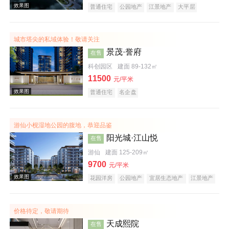
普通住宅
公园地产
江景地产
大平层
城市塔尖的私域体验！敬请关注
效果图
景茂·誉府
在售
科创园区
建面 89-132㎡
11500
元/平米
普通住宅
名企盘
游仙小枧湿地公园的腹地，恭迎品鉴
阳光城·江山悦
在售
效果图
游仙
建面 125-209㎡
9700
元/平米
花园洋房
公园地产
宜居生态地产
江景地产
湖景地产
名企盘
价格待定，敬请期待
天成熙院
在售