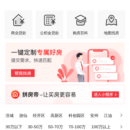
商业贷款
公积金贷款
购房百科
地图找房
涪城
游仙
经开区
高新区
科创园区
安州
江油
三台
梓潼
平武
30万以下
30-50万
50-70万
70-100万
100万以上