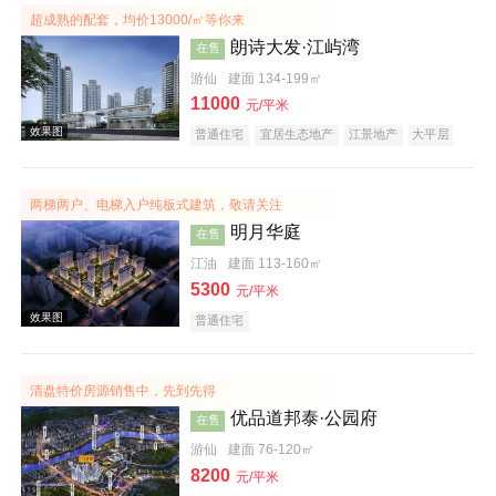
超成熟的配套，均价13000/㎡等你来
朗诗大发·江屿湾
在售
效果图
游仙
建面 134-199㎡
11000
元/平米
普通住宅
宜居生态地产
江景地产
大平层
名企盘
两梯两户、电梯入户纯板式建筑，敬请关注
明月华庭
在售
江油
建面 113-160㎡
5300
元/平米
效果图
普通住宅
清盘特价房源销售中，先到先得
优品道邦泰·公园府
在售
游仙
建面 76-120㎡
8200
元/平米