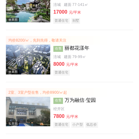
涪城
建面 77-141㎡
17000
元/平米
普通住宅
别墅
效果图
均价8200/㎡，先到先得，敬请关注
丽都花漾年
在售
涪城
建面 79-99㎡
8000
元/平米
普通住宅
2室、3室户型在售，均价8900/㎡起
效果图
万为融信·玺园
在售
经开区
7800
元/平米
普通住宅
小户型
低总价