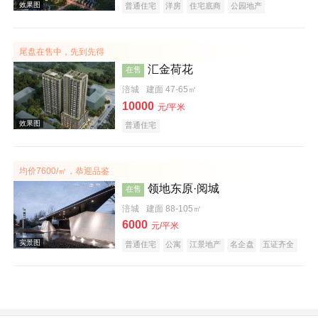
普通住宅
洋房
住宅底商
公园地产
效果图
尾盘在售中，先到先得
汇金荷花
在售
涪城
建面 47-65㎡
10000
元/平米
普通住宅
实景图
均价7600/㎡，恭迎品鉴
领地东原·阅城
在售
涪城
建面 88-105㎡
6000
元/平米
普通住宅
公寓
江景地产
名企盘
五证齐全
效果图