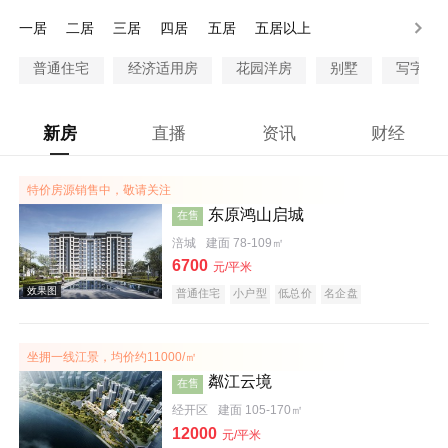
一居
二居
三居
四居
五居
五居以上
普通住宅
经济适用房
花园洋房
别墅
写字楼
新房
直播
资讯
财经
特价房源销售中，敬请关注
东原鸿山启城
在售
涪城
建面 78-109㎡
6700
元/平米
普通住宅
小户型
低总价
名企盘
坐拥一线江景，均价约11000/㎡
粼江云境
在售
经开区
建面 105-170㎡
12000
元/平米