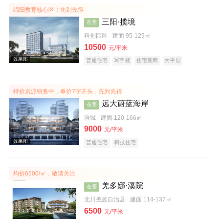
绵阳教育核心区！先到先得
三阳·揽境
在售
科创园区
建面 95-129㎡
10500
元/平米
普通住宅
写字楼
住宅底商
大平层
特价房源销售中，单价7字开头，先到先得
效果图
远大蔚蓝海岸
在售
涪城
建面 120-166㎡
9000
元/平米
普通住宅
科技住宅
均价6500/㎡，敬请关注
羌多娜·溪院
在售
效果图
北川羌族自治县
建面 114-137㎡
6500
元/平米